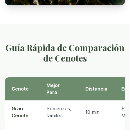
Guía Rápida de Comparación
de Cenotes
Mejor
Cenote
Distancia
Ent
Para
Gran
Primerizos,
$18
10 min
Cenote
familias
MX